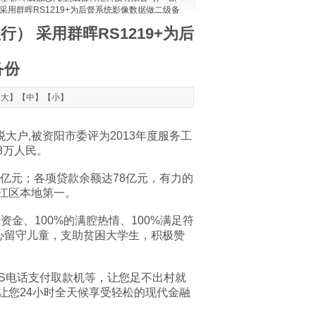
采用群晖RS1219+为后督系统影像数据做二级备
 采用群晖RS1219+为后
备份
【
大
】【
中
】【
小
】
户,被资阳市委评为2013年度服务工
8万人民。
8亿元；各项贷款余额达78亿元，有力的
江区本地第一。
金、100%的满腔热情、100%满足符
心留守儿童，支助贫困大学生，积极赞
S电话支付取款机等，让您足不出村就
让您24小时全天候享受轻松的现代金融