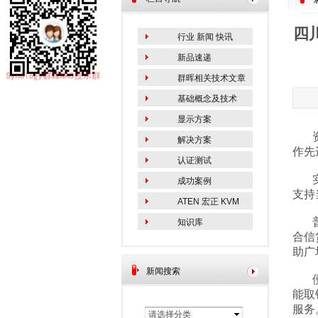
四
行业 新闻 快讯
新品速递
群晖相关技术文章
基础概念及技术
显示方案
资阳
解决方案
作先
认证测试
实力
成功案例
支持
ATEN 宏正 KVM
普惠
知识库
合信
助广
新闻搜索
便民
能取
服务
请选择分类