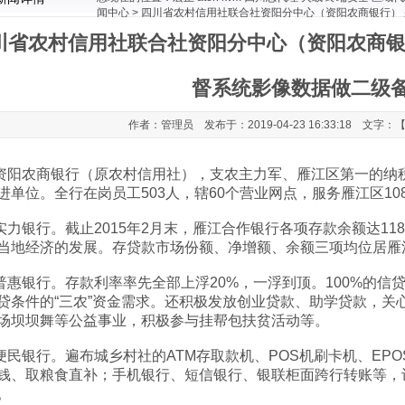
闻中心
> 四川省农村信用社联合社资阳分中心（资阳农商银行） 
份
川省农村信用社联合社资阳分中心（资阳农商银行）
督系统影像数据做二级
作者：管理员 发布于：2019-04-23 16:33:18 文字：
农商银行（原农村信用社），支农主力军、雁江区第一的纳税大
进单位。全行在岗员工503人，辖60个营业网点，服务雁江区10
银行。截止2015年2月末，雁江合作银行各项存款余额达11
当地经济的发展。存贷款市场份额、净增额、余额三项均位居雁
银行。存款利率率先全部上浮20%，一浮到顶。100%的信贷资
贷条件的“三农”资金需求。还积极发放创业贷款、助学贷款，关
场坝坝舞等公益事业，积极参与挂帮包扶贫活动等。
银行。遍布城乡村社的ATM存取款机、POS机刷卡机、EPO
钱、取粮食直补；手机银行、短信银行、银联柜面跨行转账等，
。