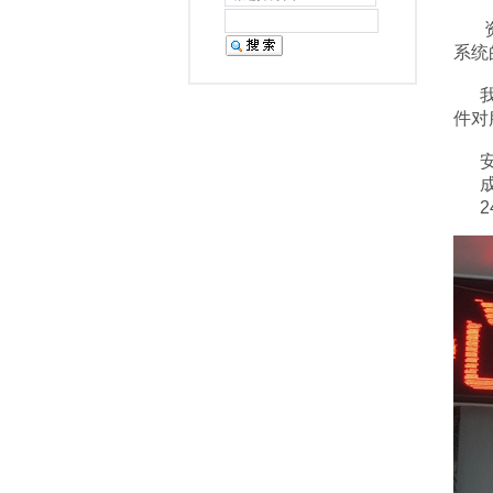
资阳
系统
我司
件对
安装
成都
24