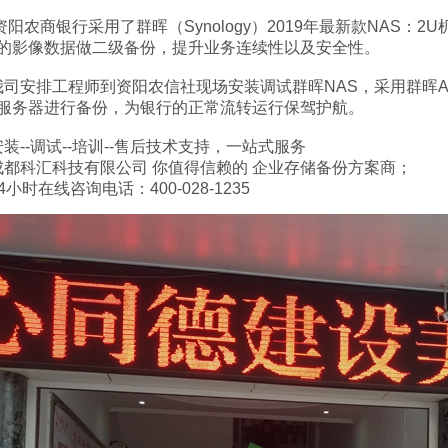
农商银行采用了群晖（Synology）2019年最新款NAS：2U
的影像数据做二级备份，提升业务连续性以及安全性。
安排工程师到资阳农信社现场安装调试群晖NAS，采用群晖ABB（Active
服务器进行备份，为银行的正常流转运行保驾护航。
--调试--培训--售后技术支持，一站式服务
科汇科技有限公司 你值得信赖的 企业存储备份方案商；
小时在线咨询电话：400-028-1235