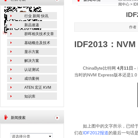
闻中心
> I
ID
行业 新闻 快讯
新品速递
作者：
群晖相关技术文章
IDF2013：NV
基础概念及技术
显示方案
解决方案
ChinaByte
比特网
4月11日 -
认证测试
当时的NVM Express版本还是1
成功案例
ATEN 宏正 KVM
知识库
新闻搜索
如上图中的文字所示，已经于201
们在
IDF2012报道
的最后一句话是
请选择分类