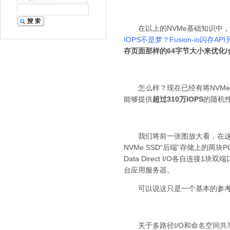
在以上的NVMe基础知识中，
IOPS不是梦？Fusion-io闪存AP
存页面那样的64字节大小来优化
怎么样？现在已经有将NVMe应
能够提供
超过310万IOPS
的随机
我们将前一张图放大看，在这套Xe
NVMe SSD“后端”存储上的两
Data Direct
I/O各自连接1块双端口
台
应用服务
器。
可以说这只是一个基本的参考
关于多路径I/O和命名空间共享，