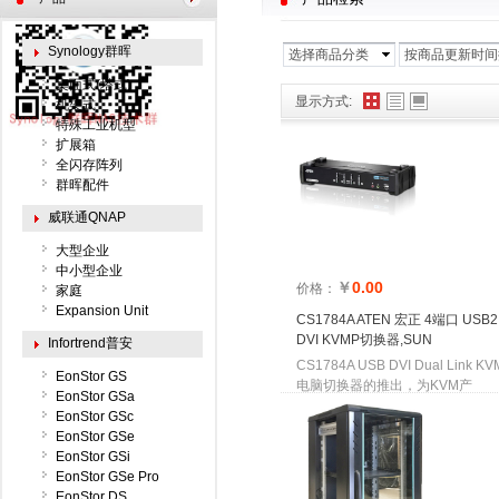
Synology群晖
选择商品分类
按商品更新时间
桌面式(塔式)
显示方式:
机架式
特殊工业机型
扩展箱
全闪存阵列
群晖配件
威联通QNAP
大型企业
中小型企业
￥
0.00
价格：
家庭
Expansion Unit
CS1784A ATEN 宏正 4端口 USB2
DVI KVMP切换器,SUN
Infortrend普安
CS1784A USB DVI Dual Link 
EonStor GS
电脑切换器的推出，为KVM产
EonStor GSa
EonStor GSc
EonStor GSe
EonStor GSi
EonStor GSe Pro
EonStor DS