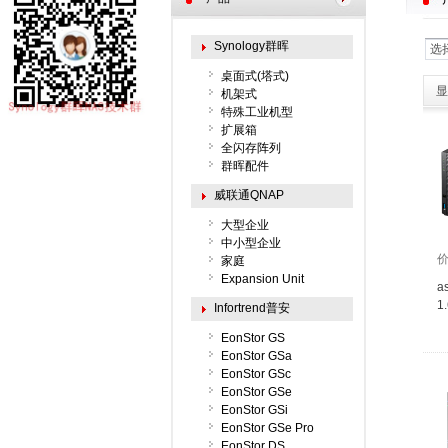
Synology群晖
选
桌面式(塔式)
显
机架式
特殊工业机型
扩展箱
全闪存阵列
群晖配件
威联通QNAP
大型企业
中小型企业
家庭
Expansion Unit
a
1
Infortrend普安
EonStor GS
EonStor GSa
EonStor GSc
EonStor GSe
EonStor GSi
EonStor GSe Pro
EonStor DS