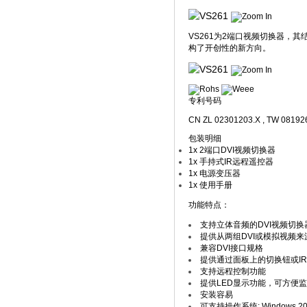
VS261为2端口视频切换器，其结合了
构了开创性的新方向。
专利号码
CN ZL 02301203.X , TW 08192
包装明细
1x 2端口DVI视频切换器
1x 手持式IR远程遥控器
1x 电源变压器
1x 使用手册
功能特点：
支持立体音频的DVI视频切换
提供从两组DVI或模拟视频
兼容DVI接口规格
提供通过面板上的切换钮或I
支持远程控制功能
提供LED显示功能，可方便
安装容易
可支持操作系统: Windows 20