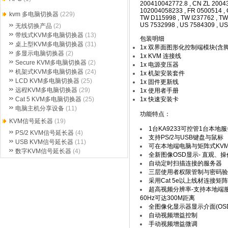
200410042772.8 , CN ZL 2004
102004058233 , FR 0500514 , 
kvm 多电脑切换器
(229)
TW D115998 , TW I237762 , TW 
US 7532998 , US 7584309 , US
无线切换产品
(2)
带线式KVM多电脑切换器
(13)
包装明细
桌上型KVM多电脑切换器
(31)
1x 双界面图形化控制端模块(含脚
多显示电脑切换器
(2)
1x KVM 连接线
Secure KVM多电脑切换器
(2)
1x 电源变压器
机架式KVM多电脑切换器
(24)
1x 机架安装套件
LCD KVM多电脑切换器
(25)
1x 固件更新线
远程KVM多电脑切换器
(29)
1x 使用者手册
1x 快速安装卡
Cat 5 KVM多电脑切换器
(25)
电脑主机分享设备
(11)
功能特点：
KVM信号延长器
(19)
1台KA9233可控管1台本地
PS/2 KVM信号延长器
(4)
支持PS/2与USB键盘与鼠标
USB KVM信号延长器
(11)
可在本地端电脑与矩阵式KV
数字KVM信号延长器
(4)
全新图像OSD显示- 直观、
自动定时扫描连接的服务器
三层使用者权限管制与密码验
采用Cat 5e以上线材连接矩
超高视频分辨率-支持本地端服务
60Hz可达300M距离
全图像化显示器显示介面(OSD)(
自动视频增益控制
手动视频增益微调