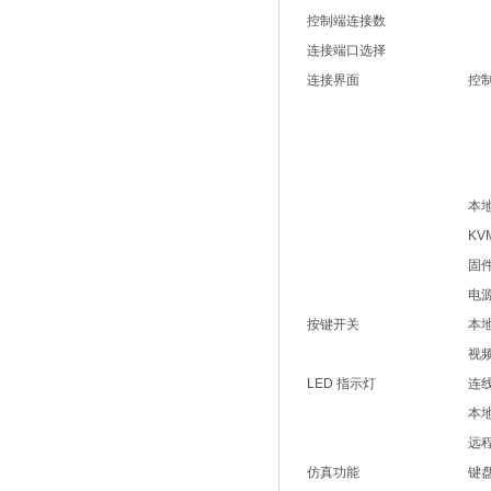
控制端连接数
连接端口选择
连接界面
控
本
K
固
电
按键开关
本
视
LED 指示灯
连
本
远
仿真功能
键盘