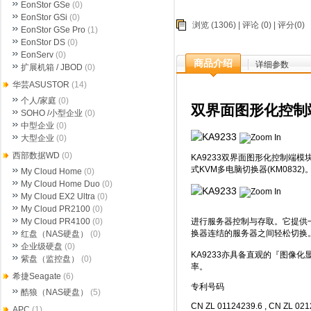
EonStor GSe
(0)
EonStor GSi
(0)
浏览 (1306) |
评论
(0) | 评分(0)
EonStor GSe Pro
(1)
EonStor DS
(0)
EonServ
(0)
商品介绍
详细参数
扩展机箱 / JBOD
(0)
华芸ASUSTOR
(14)
个人/家庭
(0)
双界面图形化控制
SOHO /小型企业
(0)
中型企业
(0)
大型企业
(0)
西部数据WD
(0)
KA9233双界面图形化控制端模
式KVM多电脑切换器(
KM0832
)
My Cloud Home
(0)
My Cloud Home Duo
(0)
My Cloud EX2 Ultra
(0)
My Cloud PR2100
(0)
进行服务器控制与存取。它提供一
My Cloud PR4100
(0)
换器连结的服务器之间轻松切换
红盘（NAS硬盘）
(0)
企业级硬盘
(0)
KA9233亦具备直观的『图像化
紫盘（监控盘）
(0)
率。
希捷Seagate
(6)
专利号码
酷狼（NAS硬盘）
(5)
CN ZL 01124239.6 , CN ZL 021
APC
(1)