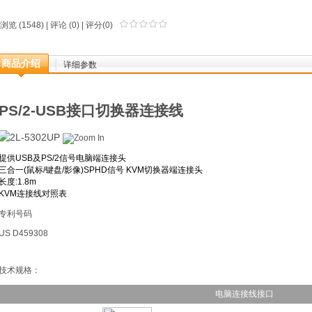
浏览 (1548) |
评论
(0) | 评分(0)
商品介绍
详细参数
PS/2-USB接口切换器连接线
提供USB及PS/2信号电脑端连接头
三合一(鼠标/键盘/影像)SPHD信号 KVM切换器端连接头
长度:1.8m
KVM连接线对照表
专利号码
US D459308
技术规格：
电脑连接线接口