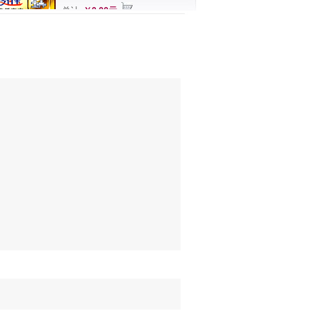
总计
￥0.00元