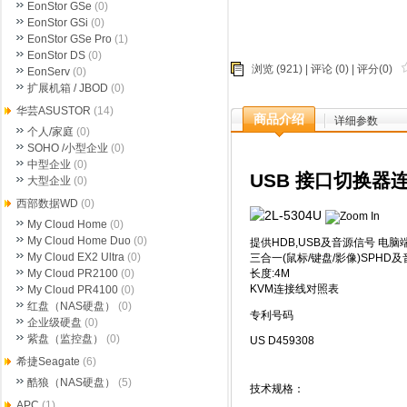
EonStor GSe
(0)
EonStor GSi
(0)
EonStor GSe Pro
(1)
EonStor DS
(0)
浏览 (921) |
评论
(0) | 评分(0)
EonServ
(0)
扩展机箱 / JBOD
(0)
华芸ASUSTOR
(14)
商品介绍
详细参数
个人/家庭
(0)
SOHO /小型企业
(0)
中型企业
(0)
USB 接口切换器
大型企业
(0)
西部数据WD
(0)
My Cloud Home
(0)
My Cloud Home Duo
(0)
提供HDB,USB及音源信号 电脑
My Cloud EX2 Ultra
(0)
三合一(鼠标/键盘/影像)SPHD
长度:4M
My Cloud PR2100
(0)
KVM连接线对照表
My Cloud PR4100
(0)
红盘（NAS硬盘）
(0)
专利号码
企业级硬盘
(0)
紫盘（监控盘）
(0)
US D459308
希捷Seagate
(6)
酷狼（NAS硬盘）
(5)
技术规格：
APC
(1)