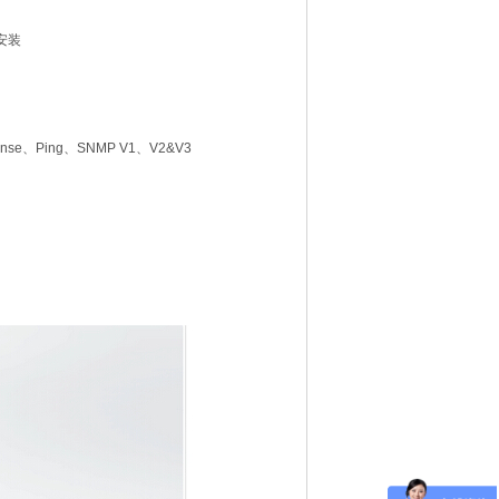
安装
se、Ping、SNMP V1、V2&V3