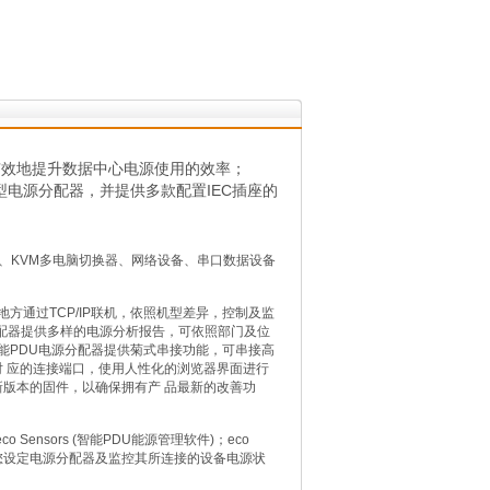
并有效地提升数据中心电源使用的效率；
的智能型电源分配器，并提供多款配置IEC插座的
统、KVM多电脑切换器、网络设备、串口数据设备
地方通过TCP/IP联机，依照机型差异，控制及监
分配器提供多样的电源分析报告，可依照部门及位
能PDU电源分配器提供菊式串接功能，可串接高
对 应的连接端口，使用人性化的浏览器界面进行
新版本的固件，以确保拥有产 品最新的改善功
o Sensors (智能PDU能源管理软件)；eco
让您设定电源分配器及监控其所连接的设备电源状