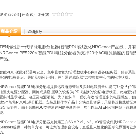
浏览 (2634) |
评论
(0) | 评分(0)
商品介绍
详细参数
TEN推出新一代绿能电源分配器(智能PDU)以强化NRGence产品线，
NRGence PE5220s 智能PDU电源分配器为支持20个AC电源插座
产品。
智能PDU电源分配器可安全、集中且智能地管理数据中心内IT设备(服务器、储存系
等)的电源(开启、关闭及循环开关)，并可通过感应器*监控数据中心内的环境状况。
NRGence 智能PDU电源分配器提供远程电源管理及实时电源测量功能-可让您从任何
控整支电源分配器、回路或插座 层级的设备(与PDU连接的设备)电源状态。此电源
置实时显示电流、电压及电源消耗。为了能从单一联机有效 管理更多的电源插座，智
达5个智能PDU电源分配器。安装及操作本产品十分快速且容易：只要将连接线插至
设定及管理。由于智能PDU支持通过网络更新固件，您可以从ATEN公司网站下载最
能。
NRGence 智能PDU电源分配器支持第三方SNMP v1、v2、v3管理软件及NRGence ec
Sensors提供一种简单方法，可让您管理多台设备，直观且人性化的图形化界面可
态。