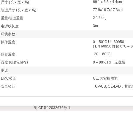
69.1 x 6.6 x 4.4cm
尺寸 (长 x 宽 x 高)
77.9x16.7x17.3cm
装运尺寸 (长 x 宽 x 高)
2.1 / 4kg
重量/装运重量
3m
电源线长度
环境参数
0 – 50°C UL 60950
操作温度
( EN 60950 降额 0 ℃ – 3
-20 – 60°C
储存温度
湿度 (操作&储存)
0 – 80% RH, 无凝结
承诺
EMC验证
CE, 其它按需求
安全验证
TUV-CB, CE-LVD，其
蜀ICP备12032676号-1