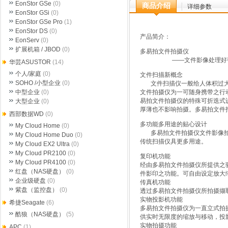
EonStor GSe
(0)
商品介绍
详细参数
EonStor GSi
(0)
EonStor GSe Pro
(1)
EonStor DS
(0)
产品简介：
EonServ
(0)
扩展机箱 / JBOD
(0)
多易拍文件拍摄仪
——文件影像处理好
华芸ASUSTOR
(14)
个人/家庭
(0)
文件扫描新概念
SOHO /小型企业
(0)
文件扫描仪一般给人体积过大不
中型企业
(0)
文件拍摄仪为一可随身携带之行
易拍文件拍摄仪的特殊可折迭式
大型企业
(0)
厚薄也不影响拍摄。多易拍文件
西部数据WD
(0)
多功能多用途的贴心设计
My Cloud Home
(0)
多易拍文件拍摄仪文件影像拍
My Cloud Home Duo
(0)
传统扫描仪具更多用途。
My Cloud EX2 Ultra
(0)
My Cloud PR2100
(0)
复印机功能
My Cloud PR4100
(0)
经由多易拍文件拍摄仪所提供之
红盘（NAS硬盘）
(0)
件影印之功能。可自由设定放大
企业级硬盘
(0)
传真机功能
紫盘（监控盘）
(0)
透过多易拍文件拍摄仪所拍摄撷
实物投影机功能
希捷Seagate
(6)
多易拍文件拍摄仪为一直立式拍
酷狼（NAS硬盘）
(5)
供实时无限度的缩放与移动，投
实物拍摄功能
APC
(1)