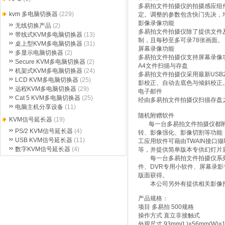
多易拍文件拍摄仪的拍摄感应组
kvm 多电脑切换器
(229)
定。调整的参数包含快门先决，增
影像录像功能
无线切换产品
(2)
多易拍文件拍摄仪除了提供文件
带线式KVM多电脑切换器
(13)
制，且每秒至多可录78张画面。
桌上型KVM多电脑切换器
(31)
屏幕录像功能
多显示电脑切换器
(2)
多易拍文件拍摄仪支持屏幕录像
Secure KVM多电脑切换器
(2)
A4文件扫描与存盘
机架式KVM多电脑切换器
(24)
多易拍文件拍摄仪采用最新USB
LCD KVM多电脑切换器
(25)
影校正、自动去底色与倾斜校正。
远程KVM多电脑切换器
(29)
电子邮件
Cat 5 KVM多电脑切换器
(25)
经由多易拍文件拍摄仪扫描存盘之
电脑主机分享设备
(11)
随机附赠软件
KVM信号延长器
(19)
每一台多易拍文件拍摄仪都附赠一套迷
PS/2 KVM信号延长器
(4)
转、影像强化、影像切割等功能，
USB KVM信号延长器
(11)
工应用软件可藉由TWAIN接口撷
数字KVM信号延长器
(4)
等，并提供简单版本专供幻灯片
每一台多易拍文件拍摄仪系列
件、DVR专用小软件、屏幕录影
版面获得。
本公司另外有提供相关影像拍摄
产品规格：
项目 多易拍 500规格
操作方式 直立非接触式
外观尺寸 93mm(L)×56mm(W)×1