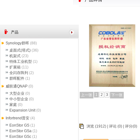
产品
Synology群晖
(88)
桌面式(塔式)
(36)
机架式
(23)
特殊工业机型
(1)
扩展箱
(11)
全闪存阵列
(2)
群晖配件
(1)
威联通QNAP
(0)
大型企业
(0)
1
2
3
上一张
下一张
中小型企业
(0)
家庭
(0)
Expansion Unit
(0)
Infortrend普安
(4)
EonStor GS
(1)
浏览 (1912) |
评论
(0) | 评分(0)
EonStor GSa
(1)
EonStor GSc
(1)