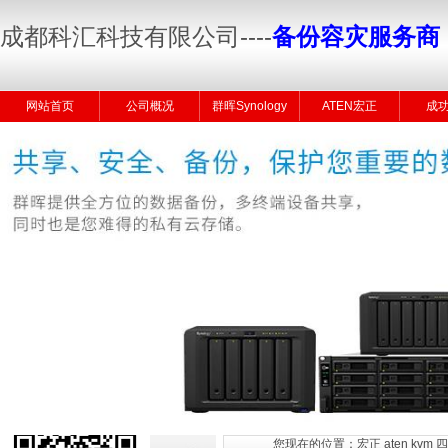
成都科汇科技有限公司
----
备份容灾服务商
网站首页
公司概况
群晖Synology
ATEN宏正
成
您现在的位置：
宏正 aten k