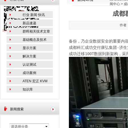
闻中心
> 
成都
行业 新闻 快讯
新品速递
作者：
群晖相关技术文章
基础概念及技术
备份，乃企业数据安全的重要内
成都科汇成功交付康弘集团-济生
显示方案
成功迁移100T数据到新架构，采
解决方案
认证测试
成功案例
ATEN 宏正 KVM
知识库
新闻搜索
请选择分类