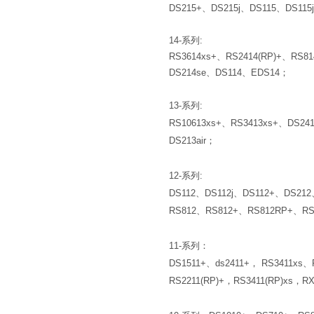
DS215+、DS215j、DS115、DS115
14-系列:
RS3614xs+、RS2414(RP)+、RS8
DS214se、DS114、EDS14；
13-系列:
RS10613xs+、RS3413xs+、DS24
DS213air；
12-系列:
DS112、DS112j、DS112+、DS21
RS812、RS812+、RS812RP+、RS
11-系列：
DS1511+、ds2411+， RS3411xs、
RS2211(RP)+，RS3411(RP)xs，RX