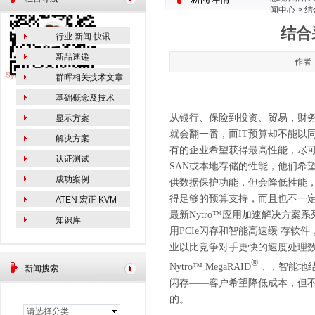
闻中心
> 
结合
行业 新闻 快讯
新品速递
作者：
群晖相关技术文章
基础概念及技术
从银行、保险到投资、贸易，财
显示方案
就会翻一番，而
IT
预算却不能以
解决方案
有的企业希望获得最高性能，尽
认证测试
SAN
或本地存储的性能，他们希
成功案例
供数据保护功能，但会降低性能
得足够的预算支持，而且也不一
ATEN 宏正 KVM
最新
Nytro™
应用加速解决方案系
知识库
用
PCIe
闪存和智能高速缓 存软件
业以比竞争对手更快的速度处理
®
Nytro™ MegaRAID
，，智能地
新闻搜索
闪存
——
客户希望降低成本，但
的。
请选择分类