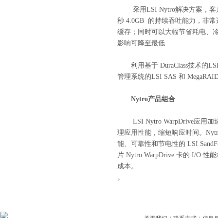
采用
LSI Nytro
解决方案，客
秒
4.0GB
的持续吞吐能力，非常
缓存；同时可以大幅节省耗电、
影响可降至最低
利用基于
DuraClass
技术的
LSI
管理系统的
LSI SAS
和
MegaRAI
Nytro
产品组合
LSI Nytro WarpDrive
应用加
理应用性能，缩短响应时间。
Nyt
能、可靠性和节电性的
LSI SandF
片
Nytro WarpDrive
卡的
I/O
性能
成本。
。