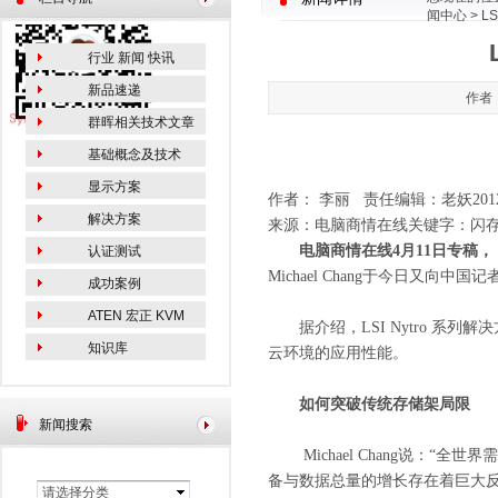
闻中心
> L
行业 新闻 快讯
新品速递
作者：
群晖相关技术文章
基础概念及技术
显示方案
作者： 李丽 责任编辑：老妖
201
解决方案
来源：电脑商情在线关键字：闪
电脑商情在线
4
月
11
日专稿，
认证测试
Michael Chang
于今日又向中国记
成功案例
ATEN 宏正 KVM
据介绍，
LSI Nytro
系列解决
知识库
云环境的应用性能。
如何突破传统存储架局限
新闻搜索
Michael Chang
说：
“
全世界需
备与数据总量的增长存在着巨大反
请选择分类