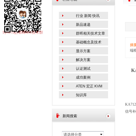
行业 新闻 快讯
新品速递
群晖相关技术文章
基础概念及技术
摘
端模
显示方案
解决方案
认证测试
KA
成功案例
ATEN 宏正 KVM
知识库
KA712
信号补
新闻搜索
请选择分类