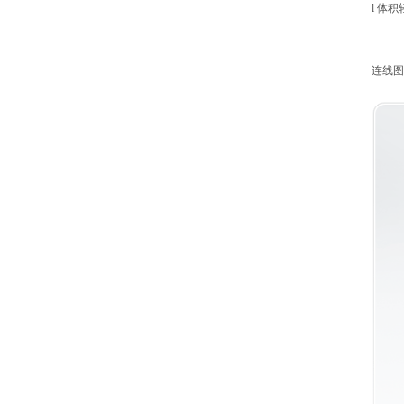
l
体积
连线图