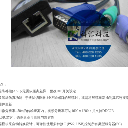
点：
信号补偿
(ASC)-
无需依距离差异，更改
DIP
开关设定
及鼠标仿真功能
-
于拔除切换器上
KVM
端口的线缆时，或是将线缆重新插到其它连接
固件更新
影像分辨率
- 50m
的传输距离内，视频分辨率可达
1600 x 1200
；并支持
DDC2B
ASIC
芯片，确保更高可靠性与兼容性
端模块采自动转换设计，可弹性使用多种接口
(PS/2, USB)
控制所有类型服务器
(PC)