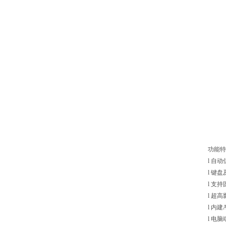
功能特
l
自动
l
键盘
l
支持
l
超高
l
内建
l
电脑