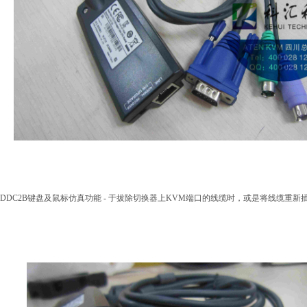
DDC2B
键盘及鼠标仿真功能
-
于拔除切换器上
KVM
端口的线缆时，或是将线缆重新