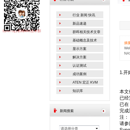
行业 新闻 快讯
新品速递
群晖相关技术文章
基础概念及技术
摘
We
显示方案
NA
解决方案
认证测试
1.
成功案例
ATEN 宏正 KVM
知识库
本文
已经完
已在 
完成通
新闻搜索
注：
请参
请选择分类
Sy