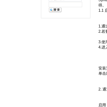
得。
1.1
1.通
2.若
3.使
4.进
安装
单击
2. 
启用 