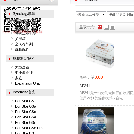
Synology群晖
选择商品分类
按商品更新时间
桌面式(塔式)
显示方式:
机架式
特殊工业机型
扩展箱
全闪存阵列
群晖配件
威联通QNAP
大型企业
中小型企业
￥
0.00
价格：
家庭
Expansion Unit
AF241
Infortrend普安
AF241是一台先到先执行的数据
使用2对1的操作模式(2台电
EonStor GS
EonStor GSa
EonStor GSc
EonStor GSe
EonStor GSi
EonStor GSe Pro
EonStor DS