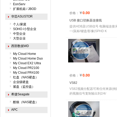
EonServ
扩展机箱 / JBOD
￥
0.00
价格：
华芸ASUSTOR
USB 接口切换器连接线
个人/家庭
提供HDB及USB信号 电脑端连接
SOHO /小型企业
一(鼠标/键盘/影像)SPHD K
中型企业
大型企业
西部数据WD
My Cloud Home
My Cloud Home Duo
My Cloud EX2 Ultra
My Cloud PR2100
My Cloud PR4100
￥
0.00
价格：
红盘（NAS硬盘）
企业级硬盘
VS82
紫盘（监控盘）
VS82视频分配器可将任何来源(例
的视频信号复制输出到2/4/
希捷Seagate
酷狼（NAS硬盘）
APC