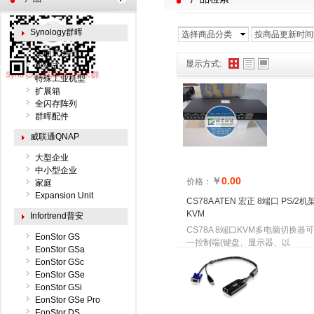
Synology群晖
选择商品分类
按商品更新时间
桌面式(塔式)
显示方式:
机架式
特殊工业机型
扩展箱
全闪存阵列
群晖配件
威联通QNAP
大型企业
中小型企业
￥
0.00
价格：
家庭
Expansion Unit
CS78A ATEN 宏正 8端口 PS/2机
KVM
Infortrend普安
CS78A 8端口KVM多电脑切换器
EonStor GS
一控制端(键盘、显示器、以
EonStor GSa
EonStor GSc
EonStor GSe
EonStor GSi
EonStor GSe Pro
EonStor DS