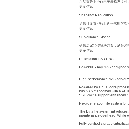
在私有云上协作电子表格及文件
更多信息
Snapshot Replication
提供可设置排程且近乎实时的数据保
更多信息
Surveillance Station
提供居家监控解决方案，满足您
更多信息
DiskStation DS3018xs
Powerful 6-bay NAS designed fo
High-performance NAS server with
Powered by a dual-core process
bay NAS that comes with a PCIe 
SSD cache support enhances ne
Next-generation file system for b
The Btrfs file system introduce
maintenance overhead. While ensur
Fully certified storage virtualiza