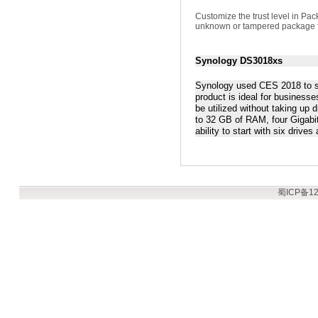
Customize the trust level in Pa
unknown or tampered package f
Synology
DS3018xs
Synology used CES 2018 to sh
product is ideal for business
be utilized without taking up
to 32 GB of RAM, four Gigabi
ability to start with six dri
蜀ICP备12