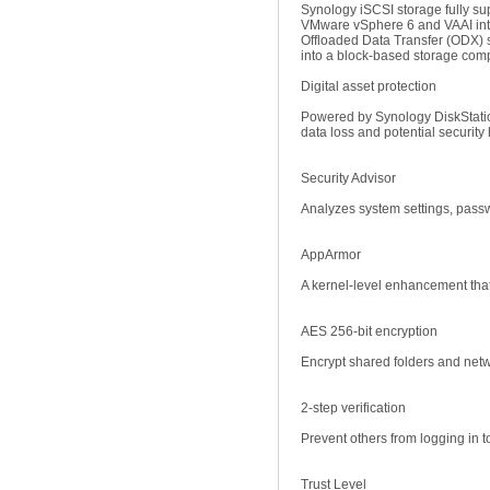
Synology iSCSI storage fully su
VMware vSphere 6 and VAAI inte
Offloaded Data Transfer (ODX) 
into a block-based storage com
Digital asset protection
Powered by Synology DiskStati
data loss and potential security
Security Advisor
Analyzes system settings, pass
AppArmor
A kernel-level enhancement tha
AES 256-bit encryption
Encrypt shared folders and netw
2-step verification
Prevent others from logging in
Trust Level