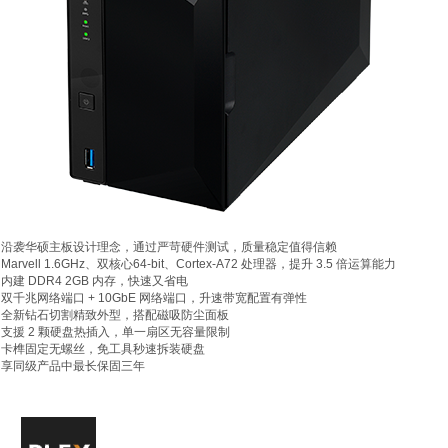
沿袭华硕主板设计理念，通过严苛硬件测试，质量稳定值得信赖
Marvell 1.6GHz、双核心64-bit、Cortex-A72 处理器，提升 3.5 倍运算能力
内建 DDR4 2GB 内存，快速又省电
双千兆网络端口 + 10GbE 网络端口，升速带宽配置有弹性
全新钻石切割精致外型，搭配磁吸防尘面板
支援 2 颗硬盘热插入，单一扇区无容量限制
卡榫固定无螺丝，免工具秒速拆装硬盘
享同级产品中最长保固三年