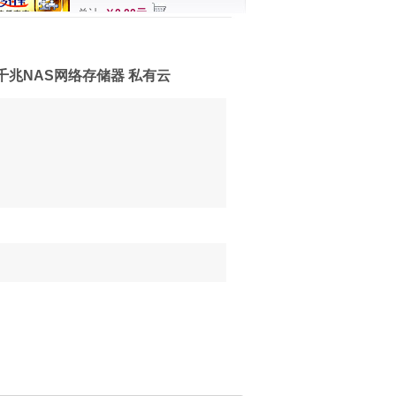
总计
￥0.00元
盘4核千兆NAS网络存储器 私有云