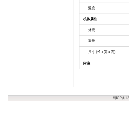
湿度
机体属性
外壳
重量
尺寸 (长 x 宽 x 高)
附注
蜀ICP备12