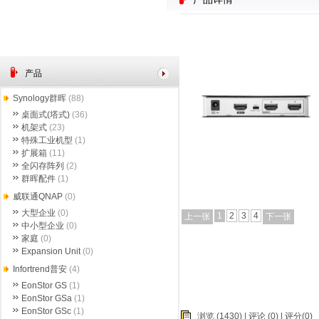
产品
Synology群晖
(88)
桌面式(塔式)
(36)
机架式
(23)
特殊工业机型
(1)
扩展箱
(11)
全闪存阵列
(2)
群晖配件
(1)
威联通QNAP
(0)
大型企业
(0)
1
2
3
4
上一张
下一张
中小型企业
(0)
家庭
(0)
Expansion Unit
(0)
Infortrend普安
(4)
EonStor GS
(1)
EonStor GSa
(1)
EonStor GSc
(1)
浏览 (1430) |
评论
(0) | 评分(0)