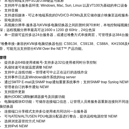
本地控制端支持PS/2及USB键盘与鼠标
支持跨平台服务器环境: Windows, Mac, Sun, Linux 以及VT100为基础的串口设备
支持音频
支持虚拟媒体 - 可让本地端系统的DVD/CD-ROMs及其它储存媒介映像至远程服务
双电源供应
高视频分辨率-服务器与KVM多电脑切换器之间距胱钤洞?0米时，本地控制端视频分辨率最高
深；远程视频分辨率最高可达1600 x 1200 @ 60Hz，24位色深
单一层级可监控多达24台服务器，或通过堆叠方式串接两层，可管理多达384台服
*堆叠串接–兼容的KVM多电脑切换器包括: CS9134、CS9138、CS88A、KH150
异，可能无法支持部分KVM Over the NET™ 产品功能。
管理
提供多达64组使用者账号-支持多达32位使用者同时分享控制
风扇转速可依据温度调整 NEW!
支持中止连线功能 – 管理者可中止正在运行的连线作业
支持事件日志及Windows操作系统的log server
通过SMTP E-mail及SNMP trap通知重要系统事件；支持SNMP trap Syslog NEW!
管理者自订的事件通知 NEW!
支持固件更新
频外(OOBC)调制解调器拨号及回拨功能
电脑端模块ID功能：可储存连接端口信息，让管理人员将服务器重新连接到不同连
脑切换器
连接端口分享模式支持多位使用者共同访问一台服务器
可与ATEN/ALTUSEN PDU电源分配器进行整合，提供远程电源控管 NEW!
选择浏览器管控方式 NEW!
支持IPv6 NEW!