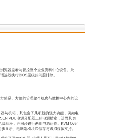
通过网络浏览器监看与管控整个企业资料中心设备。此
话连线执行BIOS层级的问题排除。
球任何地方简易、方便的管理整个机房与数据中心内的设
刀锋服务器与机箱，其包含了几项新的强大功能，例如电
ALTUSEN PDU电源分配器上的电源插座，进而从切
插座，并同步进行两组电源运作。KVM Over
态同步显示、电脑端模块ID储存与虚拟媒体支持。