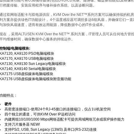
虚拟媒体功能可将USB储存媒体(包括DVD/CD光驱、随身碟、磁盘驱动器)以及映
行档案传输、安装应用程序与修补操作系统、以及诊断问题。
通过双网络适配卡与双电源供应，KVM Over the NET™系列方案可以确保持续
列方案亦提供绿色IT功能设计， 4个温度感应器可调控多达6组风扇，并确保它们一
与加快风扇速度，进而有效运用能源，降低数据中心的IT作业成本。
现在 ，采用ALTUSEN KVM Over the NET™ 系列方案，IT管理人员可从任
平均维修时间，确保数据中心服务的持续运作。
控制端/电脑端模块:
KA7120
,
KA9120
PS/2电脑端模块
KA7170
,
KA9170
USB电脑端模块
KA7130
,
KA9130
Sun Legacy电脑端模块
KA7140
,
KA9140
Serial电脑端模块
KA7175
USB虚拟媒体电脑端模块
KA7176
USB虚拟媒体电脑端模块附音频功能
功能特点：
硬件
高密度连接端口-使用24个RJ-45接口的连接端口，仅占1U机架空间
四个独立的通道，可供KVM Over IP远程访问
内建两组10/100/1000 Mbps网络适配卡可提供局域网络冗余或双IP操作能力
支持刀片服务器 NEW!
支持PS/2, USB, Sun Legacy (13W3) 及串口(RS-232)连接