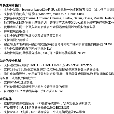
简易使用者接口
本地控制端、browser-based及AP GUIs提供统一的多国语言接口，减少使用
支持多平台的客户端系统(Windows, Mac OS X, Linux, Sun)
支持多种浏览器:Internet Explorer, Chrome, Firefox, Safari, Opera, Mozilla, Netsc
纯网页技术以浏览器为基础的UI，管理者不需先安装Java软件包即可进行管理工
使用者可在同一个登入期间启动多个虚拟远程桌面以管理多台服务器
特殊控制面板设计
支持全屏或可调整虚拟远程桌面的窗口尺寸
支持画面分割模式
键盘/鼠标广播功能–键盘与(或)鼠标的信号可同时广播到所有连接的服务器 NEW!
本地控制端画面自动同步功能 NEW!
本地控制端的显示器分辨率(DDC)可上载到电脑端模块 NEW!
先进的安全机制
支持远程验证机制: RADIUS, LDAP, LDAPS及MS Active Directory
支持128位SSL数据加密及1024位RSA认证以确保浏览器登入的安全性
弹性化加密设计，使用者可分别为键盘/鼠标，显示器及虚拟媒体数据选择56位DES、16
何组合，或随机的加密方式
支持IP/MAC过滤功能
可对使用者及群组设定访问与控管服务器的权限
自动化CSR产生功能与第三方CA认证 NEW!
虚拟媒体
虚拟媒体提供档案应用，OS操作系统修补，软件安装及诊断测试
可使用于支持USB的服务器操作系统及BIOS层级
支持DVD/CD光驱，USB储存设备，个人电脑硬盘及ISO影像