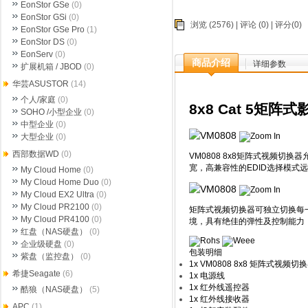
EonStor GSe
(0)
EonStor GSi
(0)
浏览 (2576) |
评论
(0) | 评分(0)
EonStor GSe Pro
(1)
EonStor DS
(0)
EonServ
(0)
商品介绍
详细参数
扩展机箱 / JBOD
(0)
华芸ASUSTOR
(14)
个人/家庭
(0)
8x8 Cat 5矩阵
SOHO /小型企业
(0)
中型企业
(0)
大型企业
(0)
西部数据WD
(0)
VM0808 8x8矩阵式视频切
宽，高兼容性的EDID选择模
My Cloud Home
(0)
My Cloud Home Duo
(0)
My Cloud EX2 Ultra
(0)
My Cloud PR2100
(0)
矩阵式视频切换器可独立切换每
My Cloud PR4100
(0)
境，具有绝佳的弹性及控制能力
红盘（NAS硬盘）
(0)
企业级硬盘
(0)
包装明细
紫盘（监控盘）
(0)
1x VM0808 8x8 矩阵式视频
希捷Seagate
(6)
1x 电源线
1x 红外线遥控器
酷狼（NAS硬盘）
(5)
1x 红外线接收器
APC
(1)