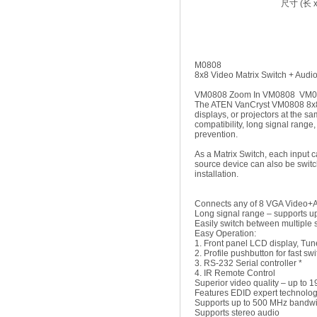
尺寸 (长 x
M0808
8x8 Video Matrix Switch + Audi
VM0808 Zoom In VM0808 VM
The ATEN VanCryst VM0808 8x8 V
displays, or projectors at the s
compatibility, long signal range
prevention.
As a Matrix Switch, each input 
source device can also be switch
installation.
Connects any of 8 VGA Video+Au
Long signal range – supports u
Easily switch between multiple 
Easy Operation:
1. Front panel LCD display, Tu
2. Profile pushbutton for fast sw
3. RS-232 Serial controller *
4. IR Remote Control
Superior video quality – up t
Features EDID expert technology
Supports up to 500 MHz bandw
Supports stereo audio