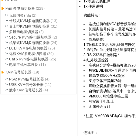
1x 机架安装配件
1x 使用说明
kvm 多电脑切换器
(229)
功能特点：
无线切换产品
(2)
带线式KVM多电脑切换器
(13)
连接任何8组VGA影音频号输
桌上型KVM多电脑切换器
(31)
长距离信号传输 – 最远高达3
多显示电脑切换器
(2)
轻松切换于多个信号来源与多
Secure KVM多电脑切换器
(2)
简易操作:
机架式KVM多电脑切换器
(24)
1.前端LCD显示面板,旋钮与按键
LCD KVM多电脑切换器
(25)
2.通过Profile 按键能快速循环切换P
远程KVM多电脑切换器
(29)
3.RS-232串口控制端*
Cat 5 KVM多电脑切换器
(25)
4.红外线遥控器
电脑主机分享设备
(11)
高视频分辨率–最高可达1920x144
独家EDID技术–可通过不同
KVM信号延长器
(19)
最高支持500MHz频宽
PS/2 KVM信号延长器
(4)
支持立体声音频功能
USB KVM信号延长器
(11)
可独立切换影音来源–每一组
数字KVM信号延长器
(4)
自动侦测功能–若其中一台来
VM0808可堆叠串接三层
可安装于机架上
金属外壳设计
* 注意: VM0808 AP与GUI操
连线图：