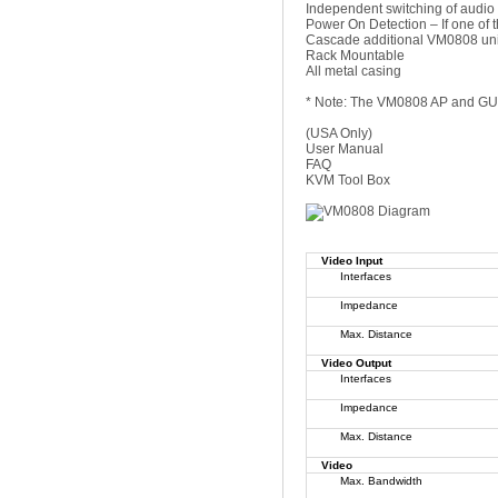
Independent switching of audio a
Power On Detection – If one of 
Cascade additional VM0808 unit
Rack Mountable
All metal casing
* Note: The VM0808 AP and GUI
(USA Only)
User Manual
FAQ
KVM Tool Box
Video Input
Interfaces
Impedance
Max. Distance
Video Output
Interfaces
Impedance
Max. Distance
Video
Max. Bandwidth