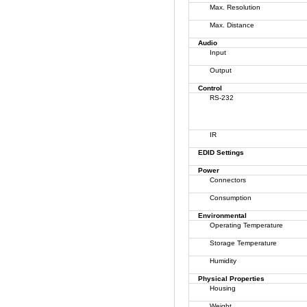
Max. Resolution
Max. Distance
Audio
Input
Output
Control
RS-232
IR
EDID Settings
Power
Connectors
Consumption
Environmental
Operating Temperature
Storage Temperature
Humidity
Physical Properties
Housing
Weight