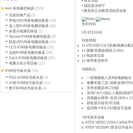
• 体育活动
• 戏院及演讲厅
kvm 多电脑切换器
(229)
• 教室及企业教育训练室设备
无线切换产品
(2)
带线式KVM多电脑切换器
(13)
专利号码
桌上型KVM多电脑切换器
(31)
多显示电脑切换器
(2)
US 6119148
Secure KVM多电脑切换器
(2)
包装明细
机架式KVM多电脑切换器
(24)
1x VS1508 Cat 5音频/视频分配
LCD KVM多电脑切换器
(25)
1x 视频/音频连接线 (1.8m)
远程KVM多电脑切换器
(29)
1x 电源变压器
Cat 5 KVM多电脑切换器
(25)
1x 使用者说明书
电脑主机分享设备
(11)
功能特点：
KVM信号延长器
(19)
PS/2 KVM信号延长器
(4)
一组视频输入至8组视频输出
堆叠串接三层–搭配使用AT
USB KVM信号延长器
(11)
支持音频及串口功能
数字KVM信号延长器
(4)
采用Cat 5 (或以上规格)
高视频分辨率–支持1920 x 120
群组显示器关/开功能
提供两个RS-232频道可选择
*信号延长设备
a. ATEN VB552 (VGA Cat5信
b. ATEN VE200R (影音信号延长