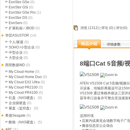
EonStor GSe
(0)
EonStor GSi
(0)
EonStor GSe Pro
(1)
EonStor DS
(0)
EonServ
(0)
浏览 (1312) |
评论
(0) | 评分(0)
扩展机箱 / JBOD
(0)
华芸ASUSTOR
(14)
个人/家庭
(0)
商品介绍
详细参数
SOHO /小型企业
(0)
中型企业
(0)
大型企业
(0)
8端口Cat 5音频
西部数据WD
(0)
My Cloud Home
(0)
My Cloud Home Duo
(0)
My Cloud EX2 Ultra
(0)
ATEN VS1508 Cat 
My Cloud PR2100
(0)
示设备，传输距离最远可达150m(
My Cloud PR4100
(0)
VS1508 通过堆栈串接达三层
红盘（NAS硬盘）
(0)
器等串口设备亦可整合至连接架构
企业级硬盘
(0)
紫盘（监控盘）
(0)
希捷Seagate
(6)
适用环境:
• 店家内或展览会场数字电子广
酷狼（NAS硬盘）
(5)
• 播放信息至公众场合
APC
(1)