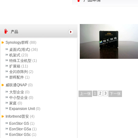
产品
Synology群晖
(88)
桌面式(塔式)
(36)
机架式
(23)
特殊工业机型
(1)
扩展箱
(11)
全闪存阵列
(2)
群晖配件
(1)
威联通QNAP
(0)
大型企业
(0)
1
2
3
上一张
下一张
中小型企业
(0)
家庭
(0)
Expansion Unit
(0)
Infortrend普安
(4)
EonStor GS
(1)
EonStor GSa
(1)
EonStor GSc
(1)