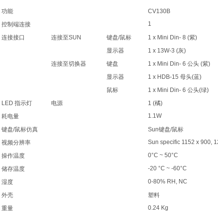
功能
CV130B
1
控制端连接
连接接口
连接至SUN
键盘/鼠标
1 x Mini Din- 8 (紫)
显示器
1 x 13W-3 (灰)
连接至切换器
键盘
1 x Mini Din- 6 公头 (紫)
显示器
1 x HDB-15 母头(蓝)
鼠标
1 x Mini Din- 6 公头(绿)
LED 指示灯
电源
1 (橘)
1.1W
耗电量
键盘/鼠标仿真
Sun键盘/鼠标
Sun specific 1152 x 900, 
视频分辨率
0°C ~ 50°C
操作温度
-20 °C ~ -60°C
储存温度
0-80% RH, NC
湿度
外壳
塑料
0.24 Kg
重量