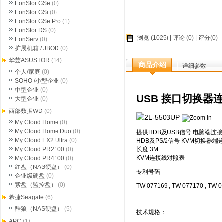
EonStor GSe
(0)
EonStor GSi
(0)
EonStor GSe Pro
(1)
EonStor DS
(0)
浏览 (1025) |
评论
(0) | 评分(0)
EonServ
(0)
扩展机箱 / JBOD
(0)
华芸ASUSTOR
(14)
商品介绍
详细参数
个人/家庭
(0)
SOHO /小型企业
(0)
中型企业
(0)
USB 接口切换器
大型企业
(0)
西部数据WD
(0)
My Cloud Home
(0)
My Cloud Home Duo
(0)
提供HDB及USB信号 电脑端连
My Cloud EX2 Ultra
(0)
HDB及PS/2信号 KVM切换器端
长度:3M
My Cloud PR2100
(0)
KVM连接线对照表
My Cloud PR4100
(0)
红盘（NAS硬盘）
(0)
专利号码
企业级硬盘
(0)
紫盘（监控盘）
(0)
TW 077169 , TW 077170 , TW 
希捷Seagate
(6)
酷狼（NAS硬盘）
(5)
技术规格：
APC
(1)