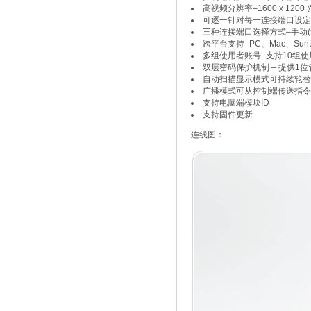
高视频分辨率–1600 x 1200 @
可逐一针对每一连接端口设定
三种连接端口选择方式–手动
跨平台支持–PC、Mac、Su
多组使用者账号–支持10组
双层密码保护机制 – 提供
自动扫描显示模式可持续轮替
广播模式可从控制端传送指令
支持电脑端模块ID
支持固件更新
连线图：