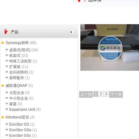
产品
Synology群晖
(88)
桌面式(塔式)
(36)
机架式
(23)
特殊工业机型
(1)
扩展箱
(11)
全闪存阵列
(2)
群晖配件
(1)
威联通QNAP
(0)
大型企业
(0)
1
2
3
上一张
下一张
中小型企业
(0)
家庭
(0)
Expansion Unit
(0)
Infortrend普安
(4)
EonStor GS
(1)
EonStor GSa
(1)
EonStor GSc
(1)