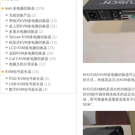
kvm 多电脑切换器
(229)
无线切换产品
(2)
带线式KVM多电脑切换器
(13)
桌上型KVM多电脑切换器
(31)
多显示电脑切换器
(2)
Secure KVM多电脑切换器
(2)
机架式KVM多电脑切换器
(24)
LCD KVM多电脑切换器
(25)
远程KVM多电脑切换器
(29)
Cat 5 KVM多电脑切换器
(25)
电脑主机分享设备
(11)
KVM信号延长器
(19)
KH1516A KVM多电脑切换器
PS/2 KVM信号延长器
(4)
的方式，串接高达31台KVM多
USB KVM信号延长器
(11)
KH1516A独特及强大的功能设
数字KVM信号延长器
(4)
ID)功能可储存模块相关的设定
块，即可将服务器重新安装至不同
50米*。