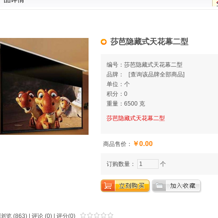
莎芭隐藏式天花幕二型
编号：莎芭隐藏式天花幕二型
品牌：
[
查询该品牌全部商品]
单位：个
积分：0
重量：6500 克
莎芭隐藏式天花幕二型
￥0.00
商品售价：
订购数量：
个
浏览 (863) |
评论
(0) | 评分(0)