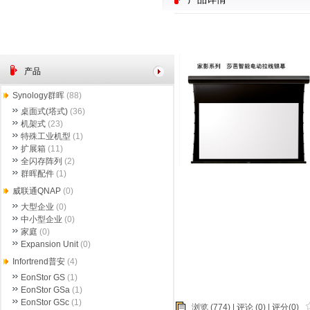
产品
Synology群晖
(88)
桌面式(塔式)
(36)
机架式
(23)
特殊工业机型
(1)
扩展箱
(11)
全闪存阵列
(2)
群晖配件
(1)
威联通QNAP
(0)
大型企业
(0)
中小型企业
(0)
家庭
(0)
Expansion Unit
(0)
Infortrend普安
(4)
EonStor GS
(1)
EonStor GSa
(1)
EonStor GSc
(1)
浏览 (774) |
评论
(0) | 评分(0)