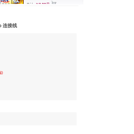
总计
￥0.00元
dio 连接线
)