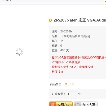
2l-5203b aten 宏正 VGA/Au
编号：2l-5203b
品牌：
[
查询该品牌全部商品]
单位：个
积分：0
重量：400 克
提供VGA及音频连接头(电脑及KVM切换器端
PC连接头: VGA及音频
控制端连接头: VGA、音频及按键
长度: 3m
￥0.00
商品售价：
订购数量：
个