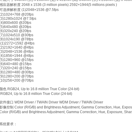
感应器解析度 2048 x 1536 (3 million pixels) 2592×1944(5 millions pixels )
可选择解析度 (1)2048×1536 @7.5fps
(2)1024×768 @20fps
(3)1280x1024 @7.5fps
(4)800x600 @20fps
(5)640x480 @20fps
(6)320x240 @20fps
(7)1024x510 @30fps
(8)1024x190 @78fps
(1)2272×1592 @4fps
(2)2192×1640 @4fps
(3)2048×1536 @4fps
(4)1856×1944 @4fps
(5)1280×960 @15fps
(6)640×480 @15fps
(7)320×240 @15fps
(8)1280×480 @30fps
(9)1280×200 @70fps
(10)256×200 @70fps
颜色 RGB24, Up to 16.8 million True Color (24-bit)
RGB24, Up to 16.8 million True Color (24-bit)
软件接口 WDM Driver / TWAIN Driver WDM Driver / TWAIN Driver
影像控制 Color (R/G/B) and Brightness Adjustment, Gamma Correction, Hue, Exposu
Color (R/G/B) and Brightness Adjustment, Gamma Correction, Hue, Exposure, Sha
系统要求：