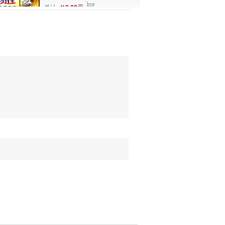
总计
￥0.00元