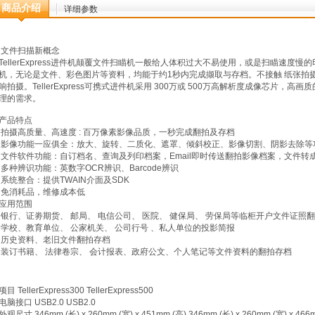
商品介绍
详细参数
文件扫描新概念
TellerExpress进件机颠覆文件扫瞄机一般给人体积过大不易使用，或是扫瞄速度
机，无论是文件、彩色图片等资料，均能于约1秒内完成撷取与存档。不接触 纸张拍
响拍摄。TellerExpress可携式进件机采用 300万或 500万高解析度成像芯片
理的需求。
产品特点
拍摄高质量、高速度 : 百万像素影像品质，一秒完成翻拍及存档
影像功能一应俱全：放大、旋转、二质化、遮罩、倾斜校正、影像切割、阴影去除等
文件软件功能：自订档名、查询及列印档案，Email即时传送翻拍影像档案，文件转成
多种辨识功能：英数字OCR辨识、Barcode辨识
系统整合：提供TWAIN介面及SDK
免消耗品，维修成本低
应用范围
银行、证劵期货、 邮局、 电信公司、 医院、 健保局、 劳保局等临柜开户文件证照
学校、教育单位、 公家机关、 公司行号 、私人单位的投影简报
历史资料、老旧文件翻拍存档
装订书籍、 法律卷宗、 会计报表、政府公文、个人笔记等文件资料的翻拍存档
项目 TellerExpress300 TellerExpress500
电脑接口 USB2.0 USB2.0
外观尺寸 346mm (长) x 260mm (宽) x 451mm (高) 346mm (长) x 260mm (宽) x 466