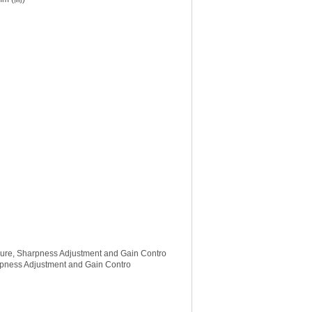
re, Sharpness Adjustment and Gain Contro
rpness Adjustment and Gain Contro