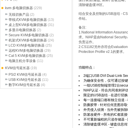
清除键盘缓冲区。
kvm 多电脑切换器
(229)
结合安全及控制的USB连结 -
无线切换产品
(2)
作站。
带线式KVM多电脑切换器
(13)
桌上型KVM多电脑切换器
(31)
备注:
多显示电脑切换器
(2)
1.National Informatio
Secure KVM多电脑切换器
(2)
求。NIAP是由National Security
机架式KVM多电脑切换器
(24)
负责运作。
LCD KVM多电脑切换器
(25)
2.CS1182另外亦符合Evaluation Ass
远程KVM多电脑切换器
(29)
Protection Profile v2.1的要求。
Cat 5 KVM多电脑切换器
(25)
电脑主机分享设备
(11)
功能特点：
KVM信号延长器
(19)
PS/2 KVM信号延长器
(4)
2端口USB DVI Dual-Link
USB KVM信号延长器
(11)
为确保安全性，仅可通过按键
数字KVM信号延长器
(4)
一组USB控制端管理2台secu
NIAP认证 - 符合共同准则评
限定的USB连结 - 在进行切
每一连接端口都有独立信道 -
防撕胶带 - 针对任何意图
外壳侵入侦测 - 当外壳被拆
防篡改硬件 - 所有的IC都
不可重新编程的只读存储器 
清除键盘缓冲区 - 键盘信息