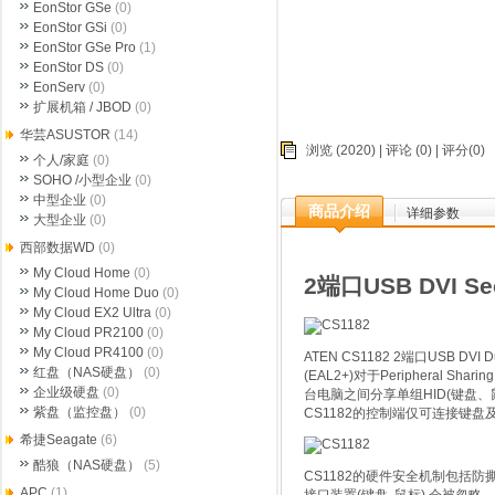
EonStor GSe
(0)
EonStor GSi
(0)
EonStor GSe Pro
(1)
EonStor DS
(0)
EonServ
(0)
扩展机箱 / JBOD
(0)
华芸ASUSTOR
(14)
浏览 (2020) |
评论
(0) | 评分(0)
个人/家庭
(0)
SOHO /小型企业
(0)
中型企业
(0)
商品介绍
详细参数
大型企业
(0)
西部数据WD
(0)
My Cloud Home
(0)
2端口USB DVI 
My Cloud Home Duo
(0)
My Cloud EX2 Ultra
(0)
My Cloud PR2100
(0)
My Cloud PR4100
(0)
ATEN CS1182 2端口USB DVI 
红盘（NAS硬盘）
(0)
(EAL2+)对于Peripheral Sharing
企业级硬盘
(0)
台电脑之间分享单组HID(键盘、鼠标
紫盘（监控盘）
(0)
CS1182的控制端仅可连接键
希捷Seagate
(6)
酷狼（NAS硬盘）
(5)
CS1182的硬件安全机制包括
APC
(1)
接口装置(键盘, 鼠标) 会被