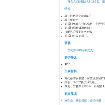
符合ANSI/EIA RS-310-D、I
特点:
单开白色钢化玻璃前门；
单开钣金后门；
前后门免焊加强筋结构，美观牢
前后门配高级典雅锁；
可配客户需要的各种锁；
前后门可改为双开。
承载:
静载800KG(带支架)
防护等级:
IP20
主要材料:
方孔条与安装梁：耐指纹敷铝锌
其余：SPCC优质冷轧板；
厚度：方孔条 2.0mm；安装梁 1.
表面处理:
方孔条、安装横梁：镀铝锌板 