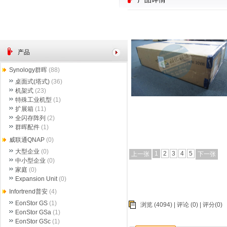
产品
Synology群晖
(88)
桌面式(塔式)
(36)
机架式
(23)
特殊工业机型
(1)
扩展箱
(11)
全闪存阵列
(2)
群晖配件
(1)
威联通QNAP
(0)
大型企业
(0)
1
2
3
4
5
上一张
下一张
中小型企业
(0)
家庭
(0)
Expansion Unit
(0)
Infortrend普安
(4)
EonStor GS
(1)
浏览 (4094) |
评论
(0) | 评分(0)
EonStor GSa
(1)
EonStor GSc
(1)