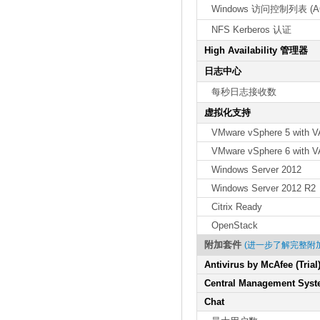
Windows 访问控制列表 (A
NFS Kerberos 认证
High Availability 管理器
日志中心
每秒日志接收数
虚拟化支持
VMware vSphere 5 with V
VMware vSphere 6 with V
Windows Server 2012
Windows Server 2012 R2
Citrix Ready
OpenStack
附加套件
(进一步了解完整附
Antivirus by McAfee (Trial
Central Management Sys
Chat