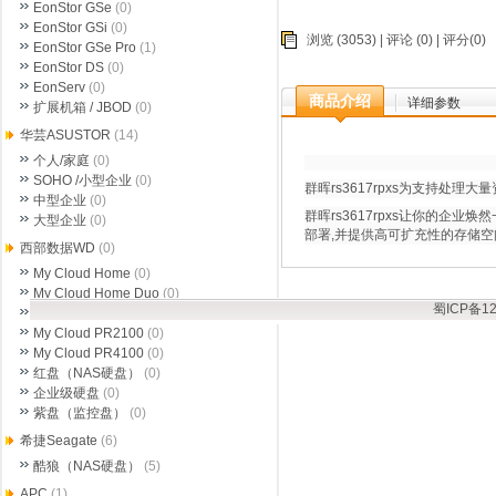
EonStor GSe
(0)
EonStor GSi
(0)
浏览 (3053) |
评论
(0) | 评分(0)
EonStor GSe Pro
(1)
EonStor DS
(0)
EonServ
(0)
商品介绍
详细参数
扩展机箱 / JBOD
(0)
华芸ASUSTOR
(14)
个人/家庭
(0)
SOHO /小型企业
(0)
群晖rs3617rpxs为支持处
中型企业
(0)
群晖rs3617rpxs让你的企业
大型企业
(0)
部署,并提供高可扩充性的存储空
西部数据WD
(0)
My Cloud Home
(0)
My Cloud Home Duo
(0)
蜀ICP备12
My Cloud EX2 Ultra
(0)
My Cloud PR2100
(0)
My Cloud PR4100
(0)
红盘（NAS硬盘）
(0)
企业级硬盘
(0)
紫盘（监控盘）
(0)
希捷Seagate
(6)
酷狼（NAS硬盘）
(5)
APC
(1)