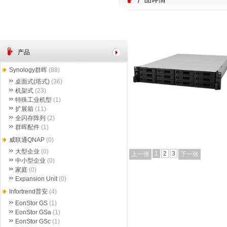
产品
Synology群晖
(88)
桌面式(塔式)
(36)
机架式
(23)
特殊工业机型
(1)
扩展箱
(11)
全闪存阵列
(2)
群晖配件
(1)
威联通QNAP
(0)
大型企业
(0)
1
2
3
上一张
下一张
中小型企业
(0)
家庭
(0)
Expansion Unit
(0)
Infortrend普安
(4)
EonStor GS
(1)
EonStor GSa
(1)
EonStor GSc
(1)