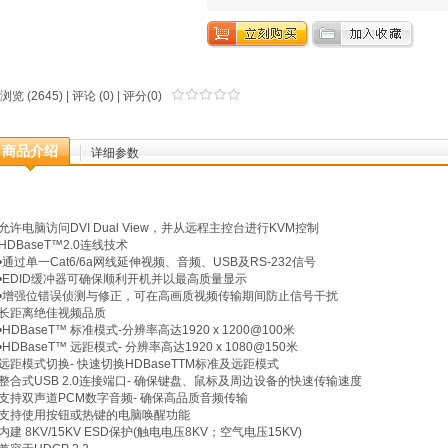
浏览 (2645) |
评论
(0) | 评分(0)
商品介绍
详细参数
允许电脑访问DVI Dual View，并从远程主控台进行KVM控制
HDBaseT™2.0连线技术
•通过单一Cat6/6a网线延伸视频、音频、USB及RS-232信号
•EDID缓冲器可确保顺利开机并以最高质量显示
•增强位错误侦测与修正，可在高画质视频传输期间防止信号干扰
长距离绝佳视频品质
•HDBaseT™ 标准模式-分辨率高达1920 x 1200@100米
•HDBaseT™ 远距模式- 分辨率高达1920 x 1080@150米
远距模式切换- 快速切换HDBaseTTM标准及远距模式
整合式USB 2.0连接端口- 确保键盘、鼠标及周边设备的快速传输速度
支持双声道PCM数字音频- 确保高品质音频传输
支持使用按钮或热键的电脑唤醒功能
内建 8KV/15KV ESD保护(触电电压8KV；空气电压15KV)