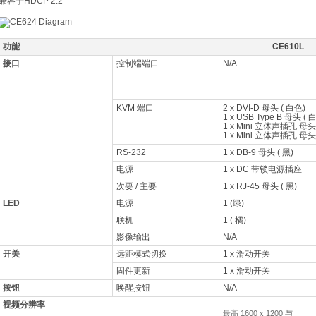
兼容于HDCP 2.2
功能
CE610L
接口
控制端端口
N/A
KVM 端口
2 x DVI-D 母头 ( 白色)
1 x USB Type B 母头 ( 
1 x Mini 立体声插孔 母头
1 x Mini 立体声插孔 母头
RS-232
1 x DB-9 母头 ( 黑)
电源
1 x DC 带锁电源插座
次要 / 主要
1 x RJ-45 母头 ( 黑)
LED
电源
1 (绿)
联机
1 ( 橘)
影像输出
N/A
开关
远距模式切换
1 x 滑动开关
固件更新
1 x 滑动开关
按钮
唤醒按钮
N/A
视频分辨率
最高 1600 x 1200 与