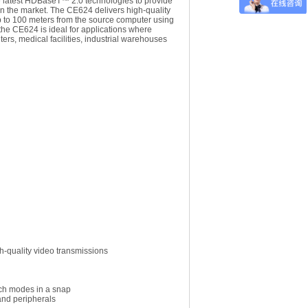
atest HDBaseT™ 2.0 technologies to provide
on the market. The CE624 delivers high-quality
 to 100 meters from the source computer using
 the CE624 is ideal for applications where
ers, medical facilities, industrial warehouses
gh-quality video transmissions
h modes in a snap
and peripherals