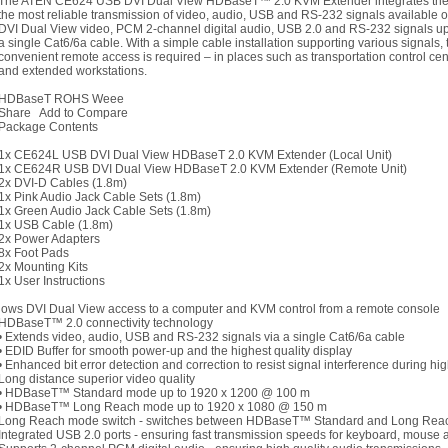
The ATEN CE624 USB DVI Dual View HDBaseT™ 2.0 KVM Extender integrates the l
the most reliable transmission of video, audio, USB and RS-232 signals available 
DVI Dual View video, PCM 2-channel digital audio, USB 2.0 and RS-232 signals up
a single Cat6/6a cable. With a simple cable installation supporting various signals,
convenient remote access is required – in places such as transportation control cent
and extended workstations.
HDBaseT ROHS Weee
Share Add to Compare
Package Contents
1x CE624L USB DVI Dual View HDBaseT 2.0 KVM Extender (Local Unit)
1x CE624R USB DVI Dual View HDBaseT 2.0 KVM Extender (Remote Unit)
2x DVI-D Cables (1.8m)
1x Pink Audio Jack Cable Sets (1.8m)
1x Green Audio Jack Cable Sets (1.8m)
1x USB Cable (1.8m)
2x Power Adapters
8x Foot Pads
2x Mounting Kits
1x User Instructions
lows DVI Dual View access to a computer and KVM control from a remote console
HDBaseT™ 2.0 connectivity technology
• Extends video, audio, USB and RS-232 signals via a single Cat6/6a cable
• EDID Buffer for smooth power-up and the highest quality display
• Enhanced bit error detection and correction to resist signal interference during hi
Long distance superior video quality
• HDBaseT™ Standard mode up to 1920 x 1200 @ 100 m
• HDBaseT™ Long Reach mode up to 1920 x 1080 @ 150 m
Long Reach mode switch - switches between HDBaseT™ Standard and Long Reac
Integrated USB 2.0 ports - ensuring fast transmission speeds for keyboard, mouse 