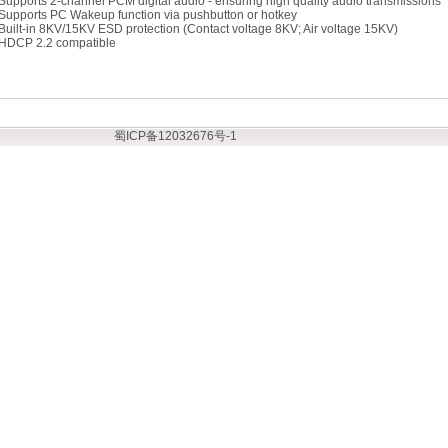
Supports 2-channel PCM digital audio - ensuring high quality audio transmissions
Supports PC Wakeup function via pushbutton or hotkey
Built-in 8KV/15KV ESD protection (Contact voltage 8KV; Air voltage 15KV)
HDCP 2.2 compatible
蜀ICP备12032676号-1