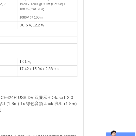
e) /
1920 x 1200 @ 90 m (Cat 5e) /
100 m (Cat 6/6a)
1080P @ 100 m
DC 5 V, 12.2 W
1.61 kg
17.42 x 15.94 x 2.88 cm
CE624R USB DVI双显示HDBaseT 2.0
 (1.8m) 1x 绿色音频 Jack 线组 (1.8m)
明