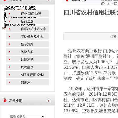
闻中心
> 
份
四川省农村信用社联合
行业 新闻 快讯
新品速递
群晖相关技术文章
作者：
基础概念及技术
显示方案
达州农村商业银行 由原达
解决方案
联社（简称“通川区联社”）
认证测试
立。该行发起人为1,065户，
53.56%；自然人发起人1,0
成功案例
户，持股数额12,675.7
ATEN 宏正 KVM
制度，确定了该行未来三年
知识库
1952年，达州市第一家
应有的贡献。2014年12
社、达州市通川区农村信用
新闻搜索
2014年12月31日，达州
13.06%，贷款损失准备充足率
请选择分类