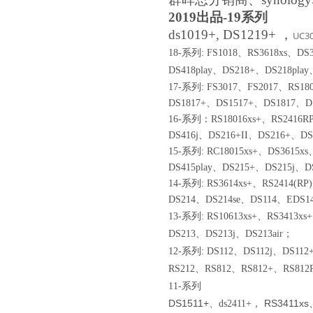
2019出品-19系列
ds1019+, DS1219+ ，
UC30
18-
系列
:
FS1018
、
RS3618xs
、
DS3
DS418play
、
DS218
+
、
DS218play
17-
系列
:
FS3017、FS2017、RS18
DS1817+、DS1517+、DS1817、
16-系列：
RS18016xs+、RS2416
DS416j、DS216+II、DS216+、D
15-
系列
:
RC18015xs+
、
DS3615xs
DS415play
、
DS215
+
、
DS215j
、
D
14-
系列
:
RS3614xs+
、
RS2414(RP)
DS214
、
DS214se
、
DS114
、
EDS1
13-
系列
:
RS10613xs+
、
RS3413xs+
DS213
、
DS213j
、
DS213air
；
12-
系列
:
DS112、DS112j、DS11
RS212、RS812、RS812+、RS812
11-系列
DS1511+、
RS3411xs
ds2411+，